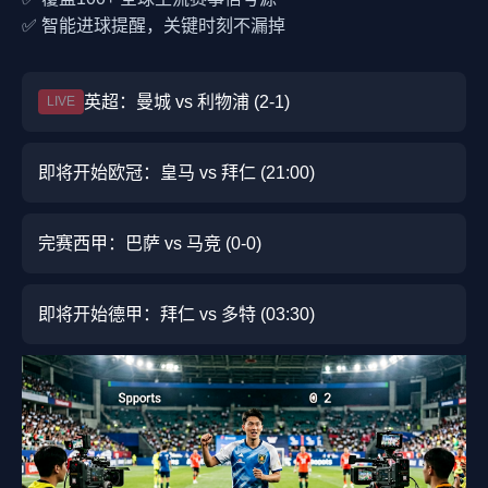
✅ 智能进球提醒，关键时刻不漏掉
英超：曼城 vs 利物浦 (2-1)
LIVE
即将开始
欧冠：皇马 vs 拜仁 (21:00)
完赛
西甲：巴萨 vs 马竞 (0-0)
即将开始
德甲：拜仁 vs 多特 (03:30)