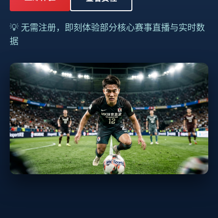
💡 无需注册，即刻体验部分核心赛事直播与实时数
据