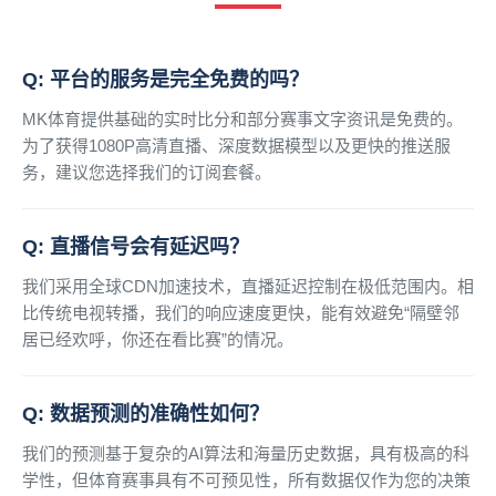
Q: 平台的服务是完全免费的吗？
MK体育提供基础的实时比分和部分赛事文字资讯是免费的。
为了获得1080P高清直播、深度数据模型以及更快的推送服
务，建议您选择我们的订阅套餐。
Q: 直播信号会有延迟吗？
我们采用全球CDN加速技术，直播延迟控制在极低范围内。相
比传统电视转播，我们的响应速度更快，能有效避免“隔壁邻
居已经欢呼，你还在看比赛”的情况。
Q: 数据预测的准确性如何？
我们的预测基于复杂的AI算法和海量历史数据，具有极高的科
学性，但体育赛事具有不可预见性，所有数据仅作为您的决策