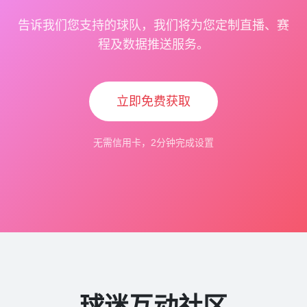
告诉我们您支持的球队，我们将为您定制直播、赛
程及数据推送服务。
立即免费获取
无需信用卡，2分钟完成设置
球迷互动社区