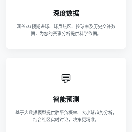
深度数据
涵盖xG预期进球、球员热区、控球率及历史交锋数
据，为您的赛事分析提供科学依据。
💬
智能预测
基于大数据模型提供胜平负概率、大小球趋势分析，
结合社区实时讨论，决策更精准。