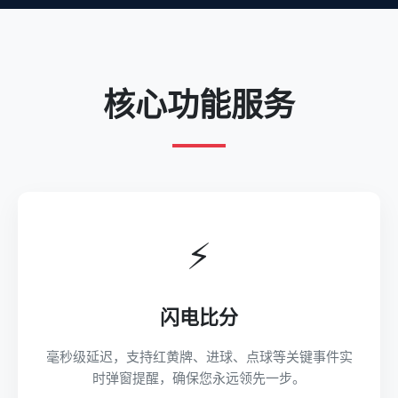
核心功能服务
⚡
闪电比分
毫秒级延迟，支持红黄牌、进球、点球等关键事件实
时弹窗提醒，确保您永远领先一步。