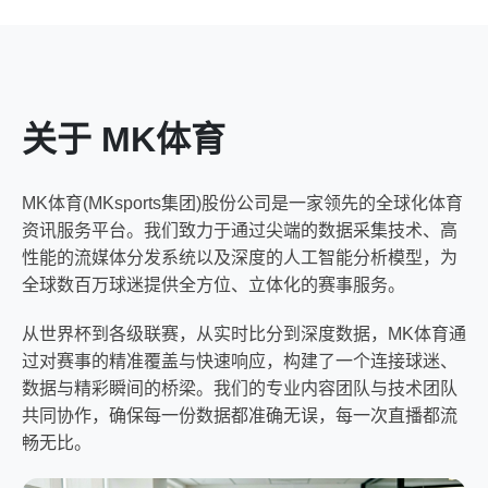
关于 MK体育
MK体育(MKsports集团)股份公司是一家领先的全球化体育
资讯服务平台。我们致力于通过尖端的数据采集技术、高
性能的流媒体分发系统以及深度的人工智能分析模型，为
全球数百万球迷提供全方位、立体化的赛事服务。
从世界杯到各级联赛，从实时比分到深度数据，MK体育通
过对赛事的精准覆盖与快速响应，构建了一个连接球迷、
数据与精彩瞬间的桥梁。我们的专业内容团队与技术团队
共同协作，确保每一份数据都准确无误，每一次直播都流
畅无比。