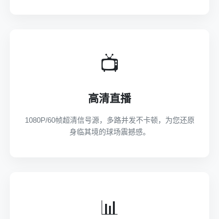
📺
高清直播
1080P/60帧超清信号源，多路并发不卡顿，为您还原
身临其境的球场震撼感。
📊