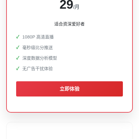
29
/月
适合资深爱好者
1080P 高清直播
毫秒级比分推送
深度数据分析模型
无广告干扰体验
立即体验