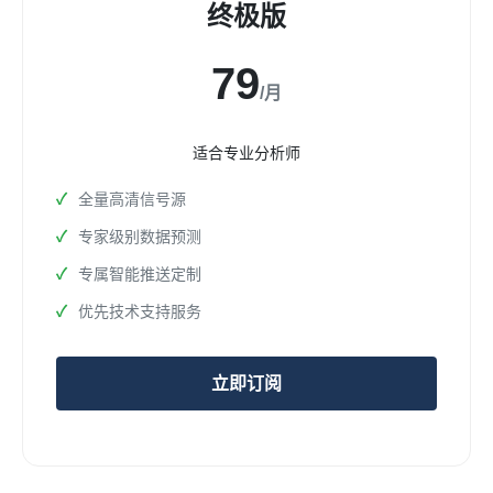
终极版
79
/月
适合专业分析师
全量高清信号源
专家级别数据预测
专属智能推送定制
优先技术支持服务
立即订阅