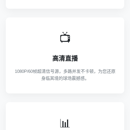
📺
高清直播
1080P/60帧超清信号源，多路并发不卡顿，为您还原
身临其境的球场震撼感。
📊