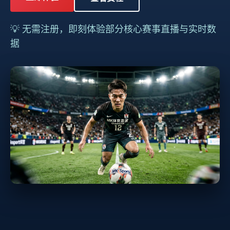
💡 无需注册，即刻体验部分核心赛事直播与实时数
据