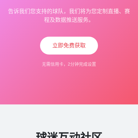
告诉我们您支持的球队，我们将为您定制直播、赛
程及数据推送服务。
立即免费获取
无需信用卡，2分钟完成设置
球迷互动社区