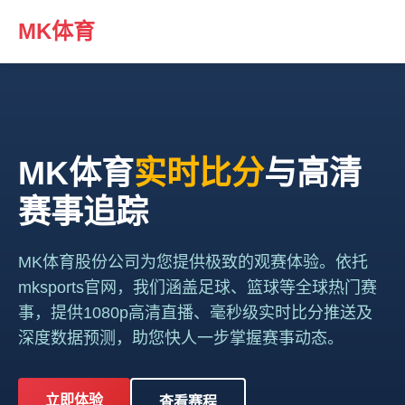
MK体育
MK体育
实时比分
与高清
赛事追踪
MK体育股份公司为您提供极致的观赛体验。依托
mksports官网，我们涵盖足球、篮球等全球热门赛
事，提供1080p高清直播、毫秒级实时比分推送及
深度数据预测，助您快人一步掌握赛事动态。
立即体验
查看赛程