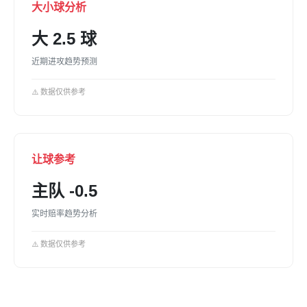
大小球分析
大 2.5 球
近期进攻趋势预测
⚠️ 数据仅供参考
让球参考
主队 -0.5
实时赔率趋势分析
⚠️ 数据仅供参考