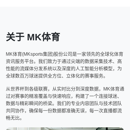
关于 MK体育
MK体育(MKsports集团)股份公司是一家领先的全球化体育
资讯服务平台。我们致力于通过尖端的数据采集技术、高
性能的流媒体分发系统以及深度的人工智能分析模型，为
全球数百万球迷提供全方位、立体化的赛事服务。
从世界杯到各级联赛，从实时比分到深度数据，MK体育通
过对赛事的精准覆盖与快速响应，构建了一个连接球迷、
数据与精彩瞬间的桥梁。我们的专业内容团队与技术团队
共同协作，确保每一份数据都准确无误，每一次直播都流
畅无比。