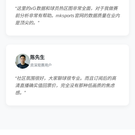
“这里的xG数据和球员热区图非常全面，对于我做赛
前分析非常有帮助。mksports官网的数据质量在业内
是顶尖的。”
陈先生
资深观赛用户
“社区氛围很好，大家聊球很专业。而且订阅后的高
清直播确实值回票价，完全没有那种低画质的焦虑
感。”