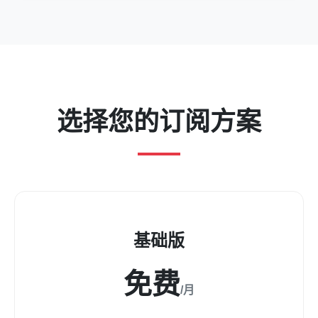
选择您的订阅方案
基础版
免费
/月