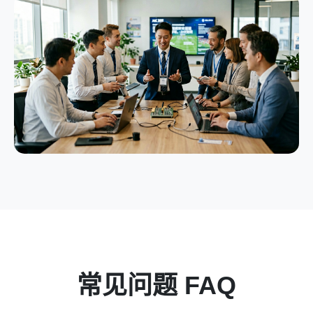
常见问题 FAQ