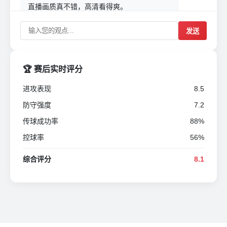
直播画质真不错，高清看得爽。
发送
🏆 赛后实时评分
进攻表现
8.5
防守强度
7.2
传球成功率
88%
控球率
56%
综合评分
8.1