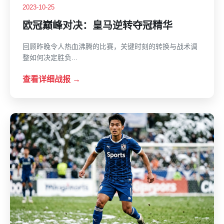
2023-10-25
欧冠巅峰对决：皇马逆转夺冠精华
回顾昨晚令人热血沸腾的比赛，关键时刻的转换与战术调
整如何决定胜负...
查看详细战报 →