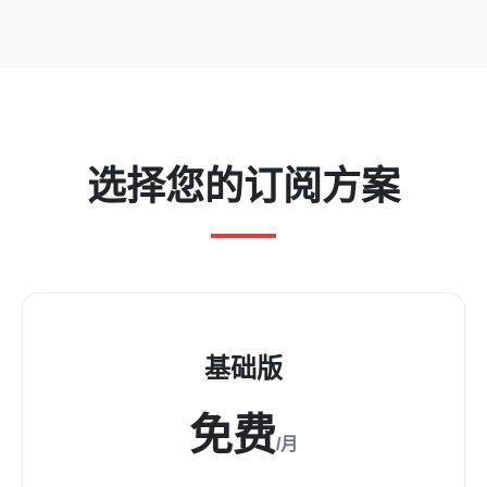
选择您的订阅方案
基础版
免费
/月