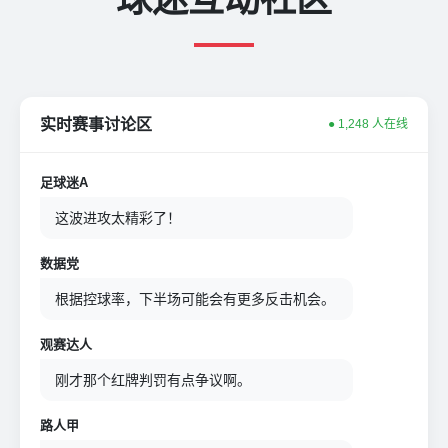
实时赛事讨论区
● 1,248 人在线
足球迷A
这波进攻太精彩了！
数据党
根据控球率，下半场可能会有更多反击机会。
观赛达人
刚才那个红牌判罚有点争议啊。
路人甲