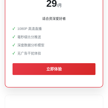
29
/月
适合资深爱好者
1080P 高清直播
毫秒级比分推送
深度数据分析模型
无广告干扰体验
立即体验