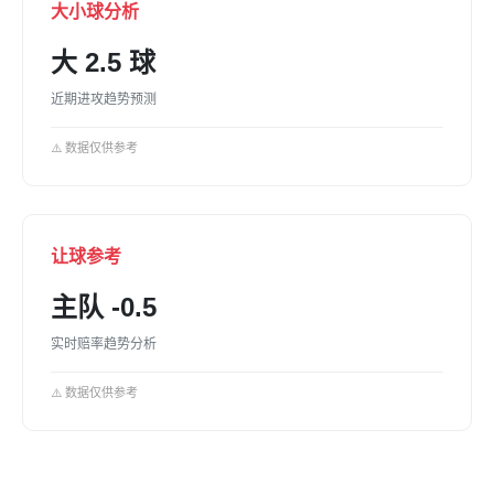
大小球分析
大 2.5 球
近期进攻趋势预测
⚠️ 数据仅供参考
让球参考
主队 -0.5
实时赔率趋势分析
⚠️ 数据仅供参考