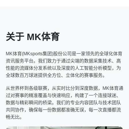
关于 MK体育
MK体育(MKsports集团)股份公司是一家领先的全球化体育
资讯服务平台。我们致力于通过尖端的数据采集技术、高
性能的流媒体分发系统以及深度的人工智能分析模型，为
全球数百万球迷提供全方位、立体化的赛事服务。
从世界杯到各级联赛，从实时比分到深度数据，MK体育通
过对赛事的精准覆盖与快速响应，构建了一个连接球迷、
数据与精彩瞬间的桥梁。我们的专业内容团队与技术团队
共同协作，确保每一份数据都准确无误，每一次直播都流
畅无比。