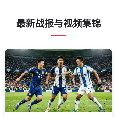
最新战报与视频集锦