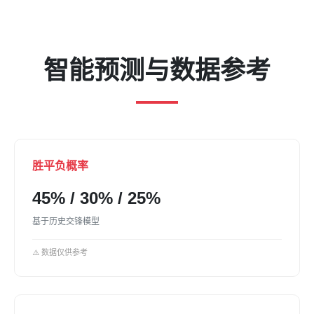
智能预测与数据参考
胜平负概率
45% / 30% / 25%
基于历史交锋模型
⚠️ 数据仅供参考