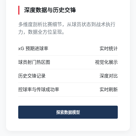
深度数据与历史交锋
多维度剖析比赛细节，从球员状态到战术执行
力，数据全方位呈现。
xG 预期进球率
实时统计
球员射门热区图
视觉化展示
历史交锋记录
深度对比
控球率与传球成功率
实时刷新
探索数据模型