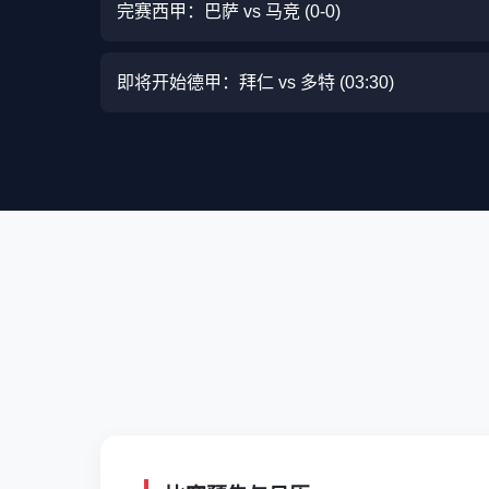
完赛
西甲：巴萨 vs 马竞 (0-0)
即将开始
德甲：拜仁 vs 多特 (03:30)