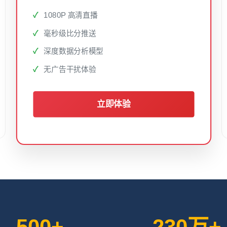
1080P 高清直播
毫秒级比分推送
深度数据分析模型
无广告干扰体验
立即体验
500+
230万+