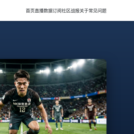
首页
直播
数据
订阅
社区
战报
关于
常见问题