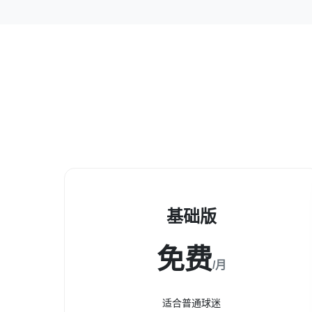
基础版
免费
/月
适合普通球迷