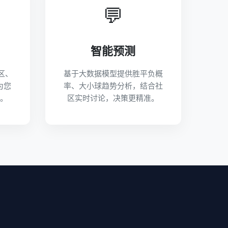
💬
智能预测
区、
基于大数据模型提供胜平负概
为您
率、大小球趋势分析，结合社
。
区实时讨论，决策更精准。