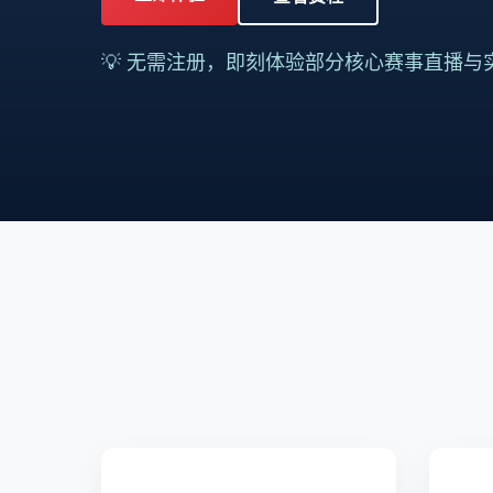
💡 无需注册，即刻体验部分核心赛事直播与