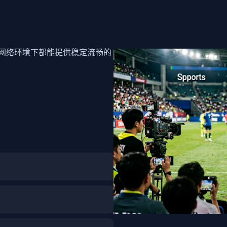
网络环境下都能提供稳定流畅的