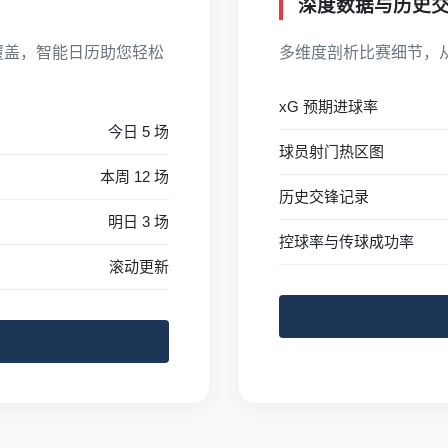
深度数据与历史
覆盖，智能日历助您轻松
多维度剖析比赛细节，
xG 预期进球率
今日 5 场
球员射门热区图
本周 12 场
历史交锋记录
明日 3 场
控球率与传球成功率
滚动更新