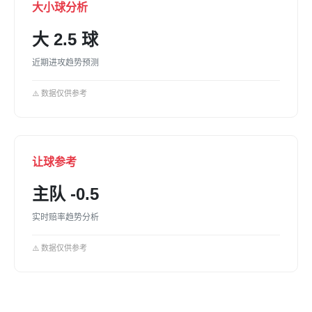
大小球分析
大 2.5 球
近期进攻趋势预测
⚠️ 数据仅供参考
让球参考
主队 -0.5
实时赔率趋势分析
⚠️ 数据仅供参考