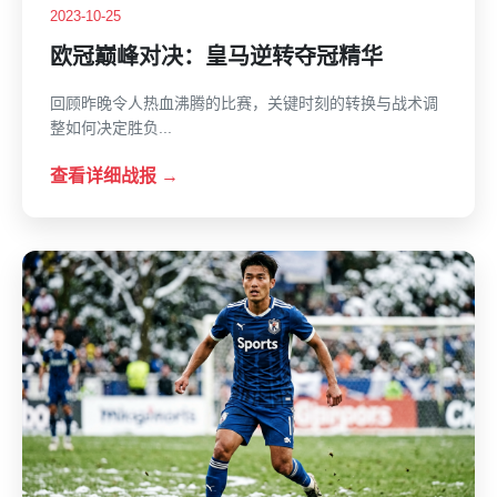
2023-10-25
欧冠巅峰对决：皇马逆转夺冠精华
回顾昨晚令人热血沸腾的比赛，关键时刻的转换与战术调
整如何决定胜负...
查看详细战报 →