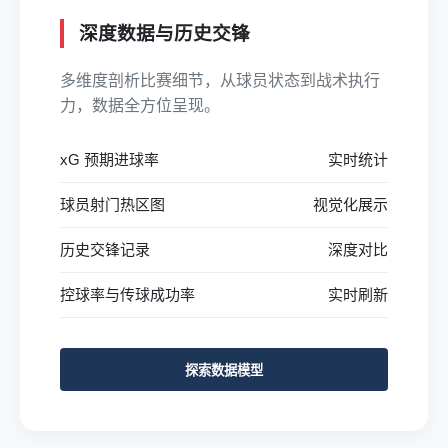
深度数据与历史交锋
多维度剖析比赛细节，从球员状态到战术执行
力，数据全方位呈现。
xG 预期进球率
实时统计
球员射门热区图
视觉化展示
历史交锋记录
深度对比
控球率与传球成功率
实时刷新
探索数据模型