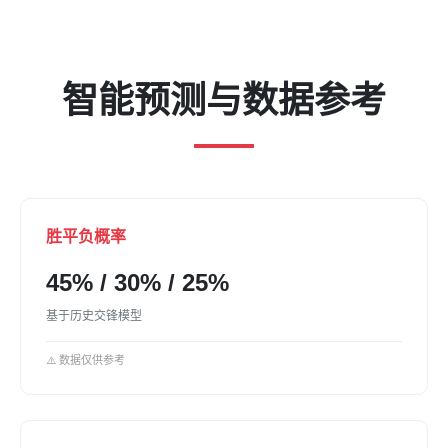
智能预测与数据参考
胜平负概率
45% / 30% / 25%
基于历史交锋模型
⚠️ 数据仅供参考