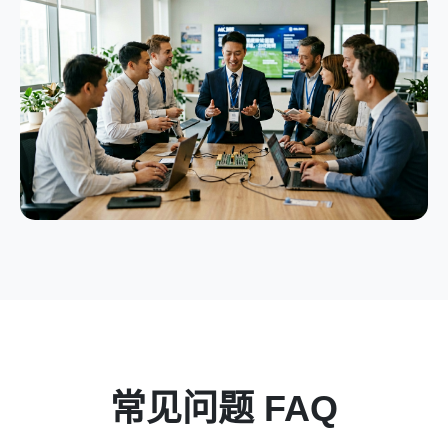
常见问题 FAQ