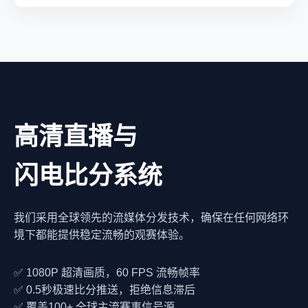
高清直播与
闪电比分系统
我们采用全球领先的流媒体分发技术，确保在任何网络环
境下都能提供稳定流畅的观赛体验。
✅ 1080P 超清画质，60 FPS 流畅帧率
✅ 0.5秒极速比分推送，拒绝信息滞后
✅ 覆盖100+ 全球主流赛事信号源