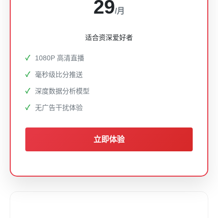
29
/月
适合资深爱好者
1080P 高清直播
毫秒级比分推送
深度数据分析模型
无广告干扰体验
立即体验