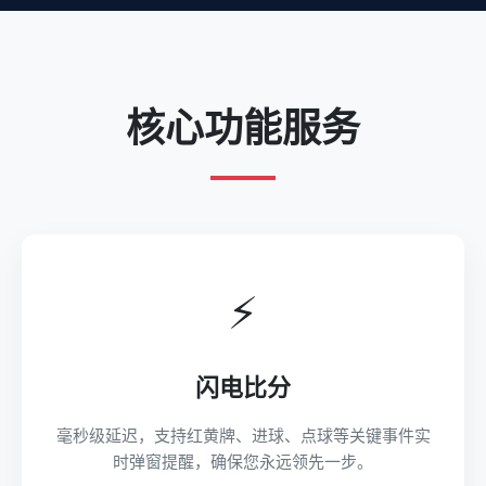
核心功能服务
⚡
闪电比分
毫秒级延迟，支持红黄牌、进球、点球等关键事件实
时弹窗提醒，确保您永远领先一步。