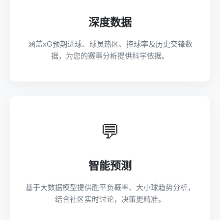
深度数据
涵盖xG预期进球、球员热区、控球率及历史交锋数
据，为您的赛事分析提供科学依据。
💬
智能预测
基于大数据模型提供胜平负概率、大小球趋势分析，
结合社区实时讨论，决策更精准。