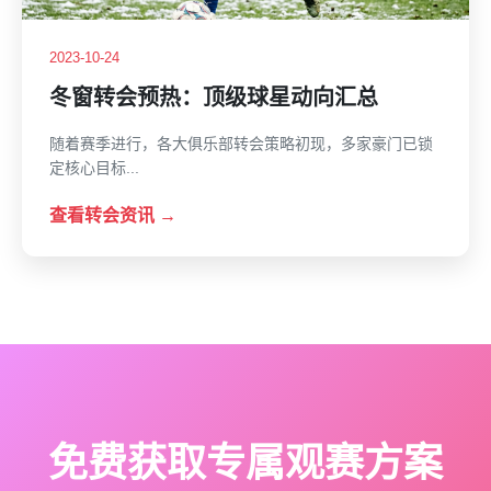
2023-10-24
冬窗转会预热：顶级球星动向汇总
随着赛季进行，各大俱乐部转会策略初现，多家豪门已锁
定核心目标...
查看转会资讯 →
免费获取专属观赛方案